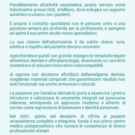
Parallelamente all'attività ospedaliera, presta servizio come
Odontoiatra presso l'ASL di Milano, dove sviluppa un rapporto
autentico e umano con i pazienti.
È proprio il contatto quotidiano con le persone, unito a una
passione sempre più profonda per la professione, a spingerlo
ad aprire il suo primo studio mono specialistico.
La sua visione dell'odontoiatria è da subito chiara: cura,
estetica e rispetto del paziente devono convivere.
Approfondisce quindi con grande impegno le tematiche legate
all'estetica dentale e all'implantologia, diventando un convinto
sostenitore di soluzioni innovative e biocompatibili.
Si oppone con decisione all'utilizzo dell'amalgama dentale,
scegliendo materiali compositi che garantiscono risultati non
solo funzionali, ma anche armoniosi e naturali.
La passione per l'estetica dentale lo porta a essere tra i primi a
introdurre e valorizzare le ceramiche integrali nel panorama
milanese, anticipando un approccio moderno e attento al
sorriso come espressione di benessere e identità personale.
Nel 2007, spinto dal desiderio di offrire ai pazienti
un'assistenza completa e integrata, fonda il suo primo centro
medico polispecialistico che riunisce le competenze di diversi
professionisti stimati.